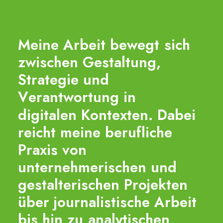
M
e
i
n
e
A
r
b
e
i
t
b
e
w
e
g
t
s
i
c
h
z
w
i
s
c
h
e
n
G
e
s
t
a
l
t
u
n
g
,
S
t
r
a
t
e
g
i
e
u
n
d
V
e
r
a
n
t
w
o
r
t
u
n
g
i
n
d
i
g
i
t
a
l
e
n
K
o
n
t
e
x
t
e
n
.
D
a
b
e
i
r
e
i
c
h
t
m
e
i
n
e
b
e
r
u
f
l
i
c
h
e
P
r
a
x
i
s
v
o
n
u
n
t
e
r
n
e
h
m
e
r
i
s
c
h
e
n
u
n
d
g
e
s
t
a
l
t
e
r
i
s
c
h
e
n
P
r
o
j
e
k
t
e
n
ü
b
e
r
j
o
u
r
n
a
l
i
s
t
i
s
c
h
e
A
r
b
e
i
t
b
i
s
h
i
n
z
u
a
n
a
l
y
t
i
s
c
h
e
n