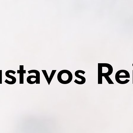
u
s
t
a
v
o
s
R
e