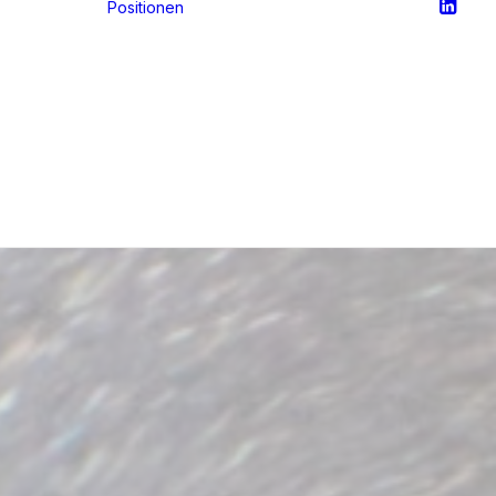
Positionen
Verantwortung ist
keine Funktion
ouverän
Einige berufliche
 Reise
Stationen
 für
Warum
Leadership in
digitaler
Innovation?