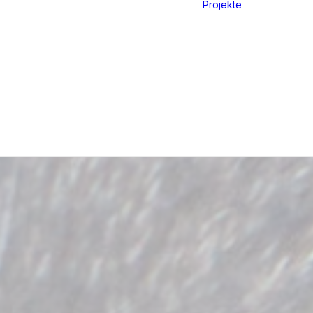
Projekte
Digital s
Gustavos
Vier SDGs
kids&kita