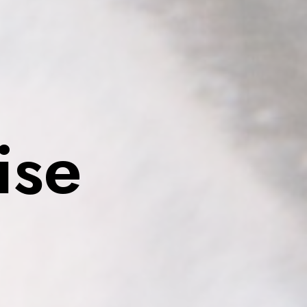
i
s
e